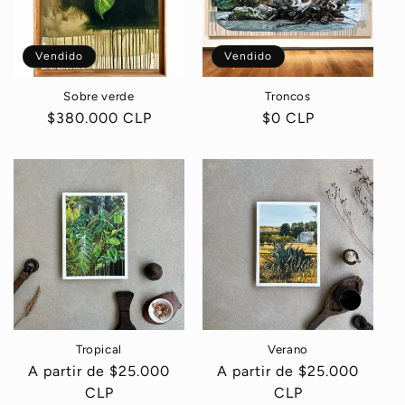
i
ó
Vendido
Vendido
n
Sobre verde
Troncos
:
Precio
$380.000 CLP
Precio
$0 CLP
habitual
habitual
Tropical
Verano
Precio
A partir de $25.000
Precio
A partir de $25.000
habitual
CLP
habitual
CLP